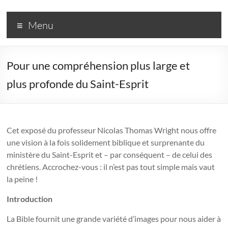
R3
Menu
–
Rassemblement
Pour une compréhension plus large et
pour
plus profonde du Saint-Esprit
un
Renouveau
Réformé
Cet exposé du professeur Nicolas Thomas Wright nous offre
une vision à la fois solidement biblique et surprenante du
Une
ministère du Saint-Esprit et – par conséquent – de celui des
couleur
chrétiens. Accrochez-vous : il n’est pas tout simple mais vaut
dans
la peine !
l'Église
Introduction
réformée
La Bible fournit une grande variété d’images pour nous aider à