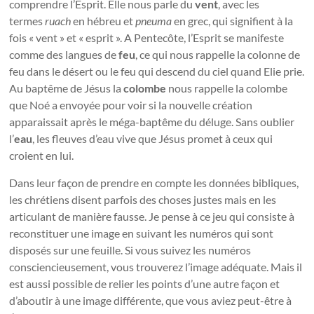
comprendre l’Esprit. Elle nous parle du
vent
, avec les
termes
ruach
en hébreu et
pneuma
en grec, qui signifient à la
fois « vent » et « esprit ». A Pentecôte, l’Esprit se manifeste
comme des langues de
feu
, ce qui nous rappelle la colonne de
feu dans le désert ou le feu qui descend du ciel quand Elie prie.
Au baptême de Jésus la
colombe
nous rappelle la colombe
que Noé a envoyée pour voir si la nouvelle création
apparaissait après le méga-baptême du déluge. Sans oublier
l’
eau
, les fleuves d’eau vive que Jésus promet à ceux qui
croient en lui.
Dans leur façon de prendre en compte les données bibliques,
les chrétiens disent parfois des choses justes mais en les
articulant de manière fausse. Je pense à ce jeu qui consiste à
reconstituer une image en suivant les numéros qui sont
disposés sur une feuille. Si vous suivez les numéros
consciencieusement, vous trouverez l’image adéquate. Mais il
est aussi possible de relier les points d’une autre façon et
d’aboutir à une image différente, que vous aviez peut-être à