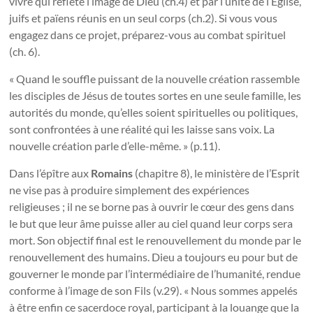
vivre qui reflète l’image de Dieu (ch.4) et par l’unité de l’Église,
juifs et païens réunis en un seul corps (ch.2). Si vous vous
engagez dans ce projet, préparez-vous au combat spirituel
(ch. 6).
« Quand le souffle puissant de la nouvelle création rassemble
les disciples de Jésus de toutes sortes en une seule famille, les
autorités du monde, qu’elles soient spirituelles ou politiques,
sont confrontées à une réalité qui les laisse sans voix. La
nouvelle création parle d’elle-même. » (p.11).
Dans l’épître aux
Romains
(chapitre 8), le ministère de l’Esprit
ne vise pas à produire simplement des expériences
religieuses ; il ne se borne pas à ouvrir le cœur des gens dans
le but que leur âme puisse aller au ciel quand leur corps sera
mort. Son objectif final est le renouvellement du monde par le
renouvellement des humains. Dieu a toujours eu pour but de
gouverner le monde par l’intermédiaire de l’humanité, rendue
conforme à l’image de son Fils (v.29). « Nous sommes appelés
à être enfin ce sacerdoce royal, participant à la louange que la