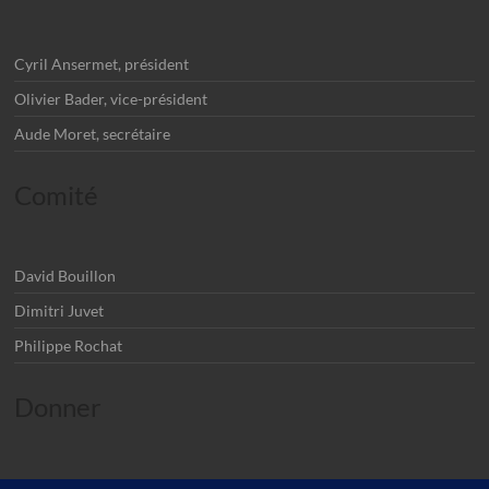
Cyril Ansermet, président
Olivier Bader, vice-président
Aude Moret, secrétaire
Comité
David Bouillon
Dimitri Juvet
Philippe Rochat
Donner
IBAN: CH32 0900 0000 1405 5373 4