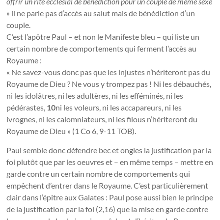
offrir un rite ecclésial de bénédiction pour un couple de même sexe
»
il ne parle pas d’accès au salut mais de bénédiction d’un
couple.
C’est l’apôtre Paul – et non le Manifeste bleu – qui liste un
certain nombre de comportements qui ferment l’accès au
Royaume :
« Ne savez-vous donc pas que les injustes n’hériteront pas du
Royaume de Dieu ? Ne vous y trompez pas ! Ni les débauchés,
ni les idolâtres, ni les adultères, ni les efféminés, ni les
pédérastes,
10
ni les voleurs, ni les accapareurs, ni les
ivrognes, ni les calomniateurs, ni les filous n’hériteront du
Royaume de Dieu » (1 Co 6, 9-11 TOB).
Paul semble donc défendre bec et ongles la justification par la
foi plutôt que par les oeuvres et – en même temps – mettre en
garde contre un certain nombre de comportements qui
empêchent d’entrer dans le Royaume. C’est particulièrement
clair dans l’épitre aux Galates : Paul pose aussi bien le principe
de la justification par la foi (2,16) que la mise en garde contre