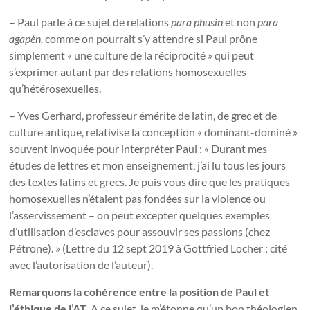
– Paul parle à ce sujet de relations
para phusin
et non
para
agapèn,
comme on pourrait s’y attendre si Paul prône
simplement « une culture de la réciprocité » qui peut
s’exprimer autant par des relations homosexuelles
qu’hétérosexuelles.
– Yves Gerhard, professeur émérite de latin, de grec et de
culture antique, relativise la conception « dominant-dominé »
souvent invoquée pour interpréter Paul : « Durant mes
études de lettres et mon enseignement, j’ai lu tous les jours
des textes latins et grecs. Je puis vous dire que les pratiques
homosexuelles n’étaient pas fondées sur la violence ou
l’asservissement – on peut excepter quelques exemples
d’utilisation d’esclaves pour assouvir ses passions (chez
Pétrone). » (Lettre du 12 sept 2019 à Gottfried Locher ; cité
avec l’autorisation de l’auteur).
Remarquons la cohérence entre la position de Paul et
l’éthique de l’AT.
A ce sujet, je m’étonne qu’un bon théologien