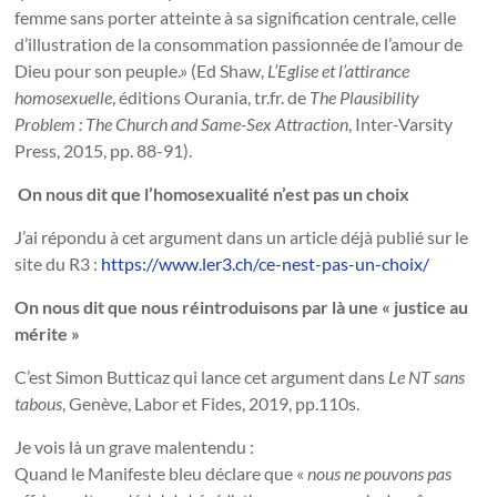
femme sans porter atteinte à sa signification centrale, celle
d’illustration de la consommation passionnée de l’amour de
Dieu pour son peuple.» (Ed Shaw,
L’Eglise et l’attirance
homosexuelle
, éditions Ourania, tr.fr. de
The Plausibility
Problem : The Church and Same-Sex Attraction
, Inter-Varsity
Press, 2015, pp. 88-91).
On nous dit que l’homosexualité n’est pas un choix
J’ai répondu à cet argument dans un article déjà publié sur le
site du R3 :
https://www.ler3.ch/ce-nest-pas-un-choix/
On nous dit que nous réintroduisons par là une « justice au
mérite »
C’est Simon Butticaz qui lance cet argument dans
Le NT sans
tabous
, Genève, Labor et Fides, 2019, pp.110s.
Je vois là un grave malentendu :
Quand le Manifeste bleu déclare que «
nous ne pouvons pas