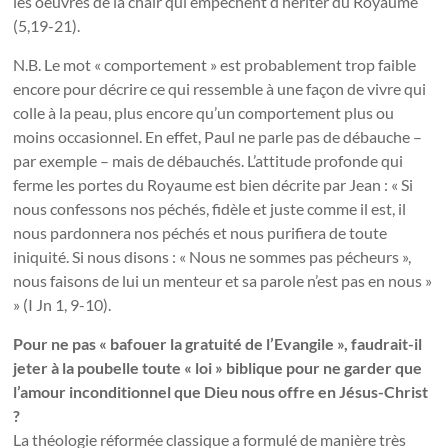
les oeuvres de la chair qui empêchent d’hériter du Royaume
(5,19-21).
N.B. Le mot « comportement » est probablement trop faible
encore pour décrire ce qui ressemble à une façon de vivre qui
colle à la peau, plus encore qu’un comportement plus ou
moins occasionnel. En effet, Paul ne parle pas de débauche –
par exemple – mais de débauchés. L’attitude profonde qui
ferme les portes du Royaume est bien décrite par Jean : « Si
nous confessons nos péchés, fidèle et juste comme il est, il
nous pardonnera nos péchés et nous purifiera de toute
iniquité. Si nous disons : « Nous ne sommes pas pécheurs »,
nous faisons de lui un menteur et sa parole n’est pas en nous »
» (I Jn 1, 9-10).
Pour ne pas « bafouer la gratuité de l’Evangile », faudrait-il
jeter à la poubelle toute « loi » biblique pour ne garder que
l’amour inconditionnel que Dieu nous offre en Jésus-Christ
?
La théologie réformée classique a formulé de manière très