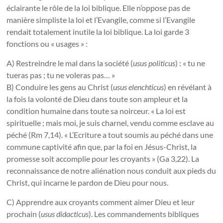
éclairante le rôle de la loi biblique. Elle n’oppose pas de
manière simpliste la loi et l’Evangile, comme si l’Evangile
rendait totalement inutile la loi biblique. La loi garde 3
fonctions ou « usages » :
A) Restreindre le mal dans la société (
usus politicus
) : « tu ne
tueras pas ; tu ne voleras pas… »
B) Conduire les gens au Christ (
usus elenchticus
) en révélant à
la fois la volonté de Dieu dans toute son ampleur et la
condition humaine dans toute sa noirceur. « La loi est
spirituelle ; mais moi, je suis charnel, vendu comme esclave au
péché (Rm 7,14). « L’Ecriture a tout soumis au péché dans une
commune captivité afin que, par la foi en Jésus-Christ, la
promesse soit accomplie pour les croyants » (Ga 3,22). La
reconnaissance de notre aliénation nous conduit aux pieds du
Christ, qui incarne le pardon de Dieu pour nous.
C) Apprendre aux croyants comment aimer Dieu et leur
prochain (
usus didacticus
). Les commandements bibliques