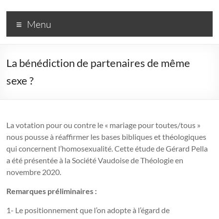
R3
Menu
–
Rassemblement
La bénédiction de partenaires de même
pour
sexe ?
un
Renouveau
Réformé
La votation pour ou contre le « mariage pour toutes/tous »
nous pousse à réaffirmer les bases bibliques et théologiques
Une
qui concernent l’homosexualité. Cette étude de Gérard Pella
couleur
a été présentée à la Société Vaudoise de Théologie en
dans
novembre 2020.
l'Église
Remarques préliminaires :
réformée
1- Le positionnement que l’on adopte à l’égard de