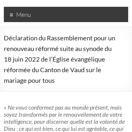
R3
Menu
–
Rassemblement
Déclaration du Rassemblement pour un
pour
renouveau réformé suite au synode du
un
18 juin 2022 de l’Église évangélique
Renouveau
réformée du Canton de Vaud sur le
Réformé
mariage pour tous
Une
couleur
dans
« Ne vous conformez pas au monde présent, mais
l'Église
soyez transformés par le renouvellement de votre
réformée
intelligence, pour discerner quelle est la volonté de
Dieu : ce qui est bien, ce qui lui est agréable, ce qui