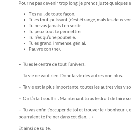
Pour ne pas devenir trop long, je prends juste quelques 
T’es nul, de toute façon.
Tu es tout-puissant (c’est étrange, mais les deux v
Tu ne vas jamais t’en sortir
Tu peux tout te permettre.
Tu n’es qu’une poubelle.
Tu es grand, immense, génial.
Pauvre con (ne).
– Tu es le centre de tout l’univers.
– Ta vie ne vaut rien. Donc la vie des autres non plus.
– Ta vie est la plus importante, toutes les autres vies y
– On t’a fait souffrir. Maintenant tu as le droit de faire so
– Tu vas enfin t’occuper de toi et trouver le « bonheur », 
pourraient te freiner dans cet élan… »
Et ainsi de suite.