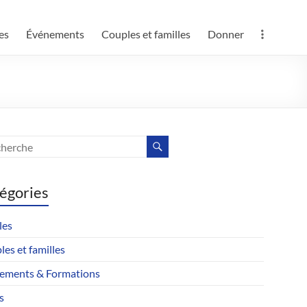
es
Événements
Couples et familles
Donner
égories
les
es et familles
ements & Formations
s