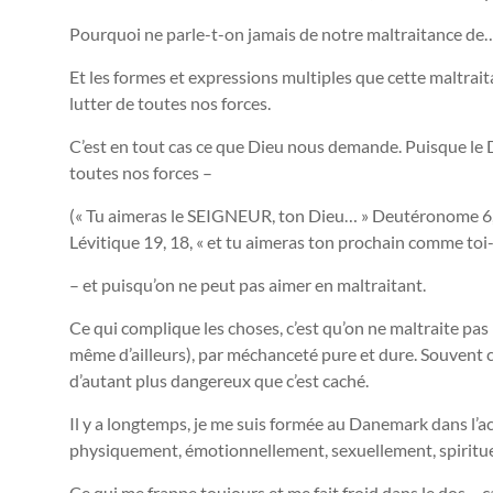
Pourquoi ne parle-t-on jamais de notre maltraitance de
Et les formes et expressions multiples que cette maltraita
lutter de toutes nos forces.
C’est en tout cas ce que Dieu nous demande. Puisque le D
toutes nos forces –
(« Tu aimeras le SEIGNEUR, ton Dieu… » Deutéronome 6, 5
Lévitique 19, 18, « et tu aimeras ton prochain comme to
– et puisqu’on ne peut pas aimer en maltraitant.
Ce qui complique les choses, c’est qu’on ne maltraite pas
même d’ailleurs), par méchanceté pure et dure. Souvent c’e
d’autant plus dangereux que c’est caché.
Il y a longtemps, je me suis formée au Danemark dans l’
physiquement, émotionnellement, sexuellement, spiritu
Ce qui me frappe toujours et me fait froid dans le dos – ca