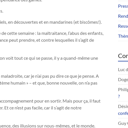
Pres
s.
Rend
Niels, en découvertes et en mandarines (et biscômes!).
Ress
de cette semaine : la maltraitance, l’abus des enfants,
Thèm
nce peut prendre, et contre lesquelles il s’agit de
Com
n voit tout ce qui se passe, il y a quand-même une
Luc
d
é maladroite, car je n’ai pas pu dire ce que je pense. A
Doge
système humain » – et que, bonne nouvelle, on n’a pas
Phil
?
 accompagnement pour en sortir. Mais pour ça, il faut
Dési
Et ce n’est pas facile, car il s’agit de notre
conf
Guy 
uence, des illusions sur nous-mêmes, et le monde.