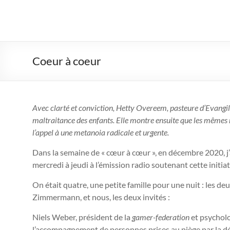
R3
–
Rassemblement
Coeur à coeur
pour
un
Avec clarté et conviction, Hetty Overeem, pasteure d’Evangil
Renouveau
maltraitance des enfants. Elle montre ensuite que les mêmes
Réformé
l’appel à une metanoia radicale
et urgente.
Dans la semaine de « cœur à cœur », en décembre 2020, j’ai
Une
mercredi à jeudi à l’émission radio soutenant cette initiat
couleur
dans
On était quatre, une petite famille pour une nuit : les d
l'Église
Zimmermann, et nous, les deux invités :
réformée
Niels Weber, président de la
gamer-federation
et psychol
l’accompagnement de personnes prises au piège par la 