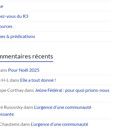
se
ez-vous du R3
ources
es & prédications
mentaires récents
ans
Pour Noël 2025
 H-L
dans
Elle a tout donné !
ippe Corthay
dans
Jeûne Fédéral : pour quoi prions-nous
ré Rusovsky
dans
L’urgence d’une communauté
essante
Chautems
dans
L’urgence d’une communauté