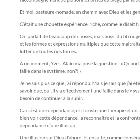
Et moi, pasteure-nomade, en chemin avec Dieu et les gen
C’était une chouette expérience, riche, comme le disait 
On parlait de beaucoup de choses, mais aussi du fil rouge 
et les formes et expressions multiples que cette maltraita
lutter de toutes nos forces.
A un moment, Yves-Alain m’a posé la question : « Quand o
faille dans le système, non?! »
Je ne sais plus ce que j’ai répondu. Mais je sais que j’ai ét
savoir que, oui, il y a effectivement une faille dans le « 
besoin de continuer à la subir.
Car c’est une dépendance, et il existe une thérapie et un
bien voir cette dépendance, la reconnaître et la confronter. 
dépendance d’une illusion.
Une illusion sur Dieu d’abord. Et ensuite, comme conséq