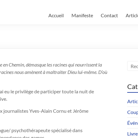
Accueil
Manifeste
Contact
Articl
e en Chemin, démasque les racines qui nourrissent la
 racines nous amènent à maltraiter Dieu lui-même. D’où
Cat
 eu le privilège de participer toute la nuit de
ive.
Artic
eux journalistes Yves-Alain Cornu et Jérôme
Coupl
Évén
ogue/ psychothérapeute spécialisé dans
Livre
dépendance des games.