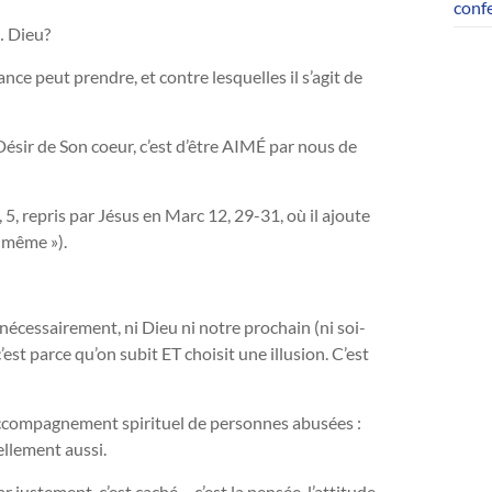
conf
… Dieu?
nce peut prendre, et contre lesquelles il s’agit de
ésir de Son coeur, c’est d’être AIMÉ par nous de
, repris par Jésus en Marc 12, 29-31, où il ajoute
i-même »).
 nécessairement, ni Dieu ni notre prochain (ni soi-
st parce qu’on subit ET choisit une illusion. C’est
accompagnement spirituel de personnes abusées :
ellement aussi.
r justement, c’est caché – c’est la pensée, l’attitude