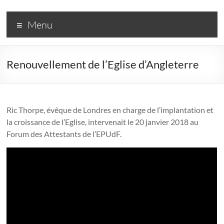
R3
Menu
–
Rassemblement
Renouvellement de l’Eglise d’Angleterre
pour
un
Renouveau
Ric Thorpe, évêque de Londres en charge de l’implantation et
la croissance de l’Eglise, intervenait le 20 janvier 2018 au
Réformé
Forum des Attestants de l’EPUdF.
Une
couleur
dans
l'Église
réformée