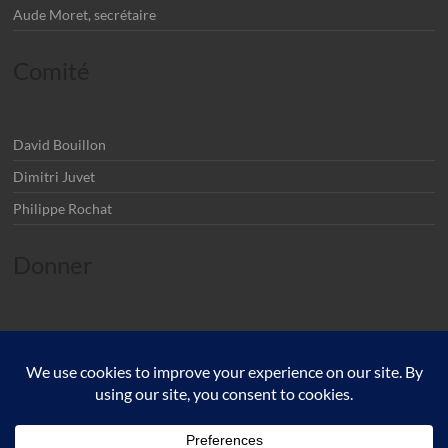
Aude Moret, secrétaire
Comité
David Bouillon
Dimitri Juvet
Philippe Rochat
Donner
IBAN: CH32 0900 0000 1405 5373 4
R3 – Rassemblement pour un Renouveau Réformé - Echichens
Lien vers un
bulletin de versement