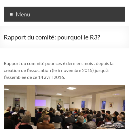
R3
Menu
–
Rassemblement
Rapport du comité: pourquoi le R3?
pour
un
Renouveau
Rapport du commité pour ces 6 derniers mois : depuis la
création de l’association (le 6 novembre 2015) jusqu’à
Réformé
l’assemblée de ce 14 avril 2016.
Une
couleur
dans
l'Église
réformée