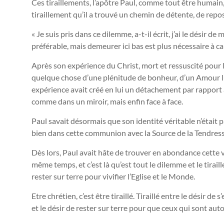
Ces tiraillements, l’apôtre Paul, comme tout être humain
tiraillement qu’il a trouvé un chemin de détente, de repos
« Je suis pris dans ce dilemme, a-t-il écrit, j’ai le désir de
préférable, mais demeurer ici bas est plus nécessaire à c
Après son expérience du Christ, mort et ressuscité pour lui,
quelque chose d’une plénitude de bonheur, d’un Amour lumin
expérience avait créé en lui un détachement par rapport à
comme dans un miroir, mais enfin face à face.
Paul savait désormais que son identité véritable n’était pas
bien dans cette communion avec la Source de la Tendresse,
Dès lors, Paul avait hâte de trouver en abondance cette v
même temps, et c’est là qu’est tout le dilemme et le tirai
rester sur terre pour vivifier l’Eglise et le Monde.
Etre chrétien, c’est être tiraillé. Tiraillé entre le désir de
et le désir de rester sur terre pour que ceux qui sont aut