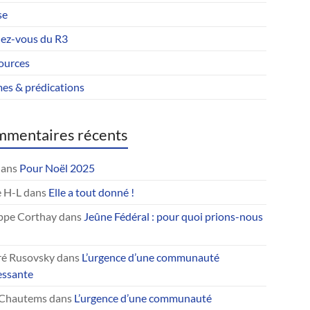
se
ez-vous du R3
ources
es & prédications
mentaires récents
ans
Pour Noël 2025
 H-L
dans
Elle a tout donné !
ippe Corthay
dans
Jeûne Fédéral : pour quoi prions-nous
ré Rusovsky
dans
L’urgence d’une communauté
essante
Chautems
dans
L’urgence d’une communauté