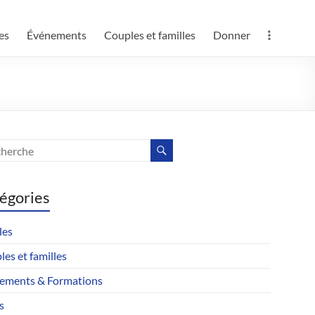
es
Événements
Couples et familles
Donner
égories
les
es et familles
ements & Formations
s