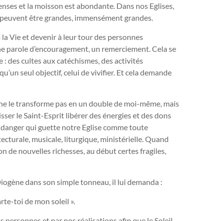
nses et la moisson est abondante. Dans nos Eglises,
es peuvent être grandes, immensément grandes.
 à la Vie et devenir à leur tour des personnes
ne parole d’encouragement, un remerciement. Cela se
e : des cultes aux catéchismes, des activités
u’un seul objectif, celui de vivifier. Et cela demande
utre ne le transforme pas en un double de moi-même, mais
aisser le Saint-Esprit libérer des énergies et des dons
nd danger qui guette notre Eglise comme toute
chitecturale, musicale, liturgique, ministérielle. Quand
on de nouvelles richesses, au début certes fragiles,
iogène dans son simple tonneau, il lui demanda :
arte-toi de mon soleil ».
os personnes et par nos réalisations afin que le Soleil