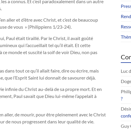
, les a connus. Et c’est paradoxalement dans un autre
Pres
.
Rend
 m’en aller et d’être avec Christ, et c’est de beaucoup
Ress
ause de vous » (Philippiens 1/23-24).
Thèm
 Paul était tiraillé. Par le Christ, il avait goûté
eux qui l’accueillait tel qu’il était. Et cette
 ce monde et suscité la soif de voir Dieu, non pas
Com
 dans tout ce qu’il allait faire, dire ou écrire, mais
Luc
d
 que l’Esprit Saint lui donnait de savourer déjà.
Doge
ie infinie du Christ au-delà de sa propre mort. Et en
Phil
llement, Paul savait que Dieu lui-même l’appelait à
?
Dési
 s’en aller, de mourir, pour être pleinement avec le Christ
conf
our de nous progressent dans leur qualité de vie.
Guy 