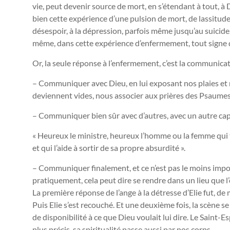
vie, peut devenir source de mort, en s’étendant à tout, à
bien cette expérience d’une pulsion de mort, de lassitude
désespoir, à la dépression, parfois même jusqu’au suicide.
même, dans cette expérience d’enfermement, tout signe d
Or, la seule réponse à l’enfermement, c’est la communicat
– Communiquer avec Dieu, en lui exposant nos plaies et 
deviennent vides, nous associer aux prières des Psaumes
– Communiquer bien sûr avec d’autres, avec un autre ca
« Heureux le ministre, heureux l’homme ou la femme qui tr
et qui l’aide à sortir de sa propre absurdité ».
– Communiquer finalement, et ce n’est pas le moins impor
pratiquement, cela peut dire se rendre dans un lieu que 
La première réponse de l’ange à la détresse d’Elie fut, de
Puis Elie s’est recouché. Et une deuxième fois, la scène s
de disponibilité à ce que Dieu voulait lui dire. Le Saint-E
plus précis, sa spiritualité passe aussi par nos corps.