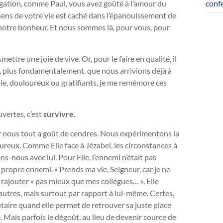
gation, comme Paul, vous avez goûté à l’amour du
conf
 sens de votre vie est caché dans l’épanouissement de
r notre bonheur. Et nous sommes là, pour vous, pour
smettre une joie de vive. Or, pour le faire en qualité, il
, plus fondamentalement, que nous arrivions déjà à
vie, douloureux ou gratifiants, je me remémore ces
vertes, c’est
survivre
.
our nous tout a goût de cendres. Nous expérimentons la
oureux. Comme Elie face à Jézabel, les circonstances à
ns-nous avec lui. Pour Elie, l’ennemi n’était pas
 propre ennemi. « Prends ma vie, Seigneur, car je ne
 rajouter « pas mieux que mes collègues… ». Elie
utres, mais surtout par rapport à lui-même. Certes,
taire quand elle permet de retrouver sa juste place
e. Mais parfois le dégoût, au lieu de devenir source de