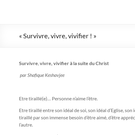
R3
–
Rassemblement
« Survivre, vivre, vivifier ! »
pour
un
Survivre
,
vivre, vivifier à la suite du Christ
Renouveau
par Shafique Keshavjee
Réformé
Une
Etre tiraillé(e)… Personne n’aime l’être.
couleur
dans
Etre tiraillé entre son idéal de soi, son idéal d’Eglise, son
l'Église
tiraillé par son immense besoin d’être aimé, d’être appr
réformée
l’autre.