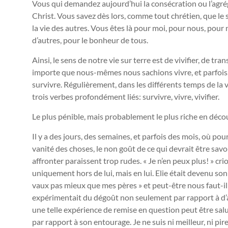
Vous qui demandez aujourd’hui la consécration ou l’agré
Christ. Vous savez dès lors, comme tout chrétien, que le
la vie des autres. Vous êtes là pour moi, pour nous, pou
d’autres, pour le bonheur de tous.
Ainsi, le sens de notre vie sur terre est de vivifier, de tran
importe que nous-mêmes nous sachions vivre, et parfois
survivre. Régulièrement, dans les différents temps de la 
trois verbes profondément liés: survivre, vivre, vivifier.
Le plus pénible, mais probablement le plus riche en décou
Il y a des jours, des semaines, et parfois des mois, où p
vanité des choses, le non goût de ce qui devrait être sav
affronter paraissent trop rudes. « Je n’en peux plus! » crio
uniquement hors de lui, mais en lui. Elie était devenu son
vaux pas mieux que mes pères » et peut-être nous faut-il
expérimentait du dégoût non seulement par rapport à d’a
une telle expérience de remise en question peut être salu
par rapport à son entourage. Je ne suis ni meilleur, ni pir