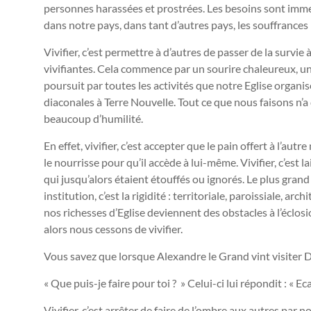
personnes harassées et prostrées. Les besoins sont imme
dans notre pays, dans tant d’autres pays, les souffranc
Vivifier, c’est permettre à d’autres de passer de la survie
vivifiantes. Cela commence par un sourire chaleureux, u
poursuit par toutes les activités que notre Eglise organis
diaconales à Terre Nouvelle. Tout ce que nous faisons n’a q
beaucoup d’humilité.
En effet, vivifier, c’est accepter que le pain offert à l’a
le nourrisse pour qu’il accède à lui-même. Vivifier, c’est l
qui jusqu’alors étaient étouffés ou ignorés. Le plus gra
institution, c’est la rigidité : territoriale, paroissiale, ar
nos richesses d’Eglise deviennent des obstacles à l’éclosi
alors nous cessons de vivifier.
Vous savez que lorsque Alexandre le Grand vint visiter D
« Que puis-je faire pour toi ? » Celui-ci lui répondit : « Ec
Vivifier, c’est arrêter de faire de l’ombre aux autres par n